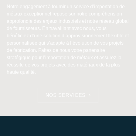
Notre engagement à fournir un service d’importation de
métaux exceptionnel repose sur notre compréhension
approfondie des enjeux industriels et notre réseau global
de fournisseurs. En travaillant avec nous, vous
bénéficiez d’une solution d’approvisionnement flexible et
personnalisée qui s’adapte à l’évolution de vos projets
de fabrication. Faites de nous votre partenaire
stratégique pour l’importation de métaux et assurez la
réussite de vos projets avec des matériaux de la plus
haute qualité.
NOS SERVICES