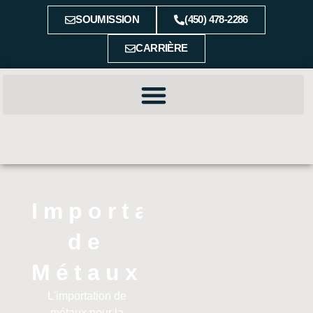
SOUMISSION
(450) 478-2286
CARRIÈRE
Importation
de
Métaux
L'importation de
métaux pour la