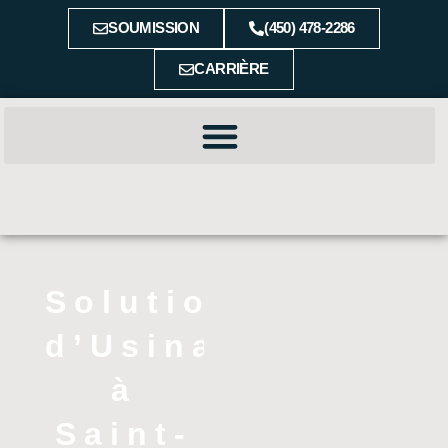
SOUMISSION
(450) 478-2286
CARRIÈRE
Solutions
d’Usinage
à
Saint-