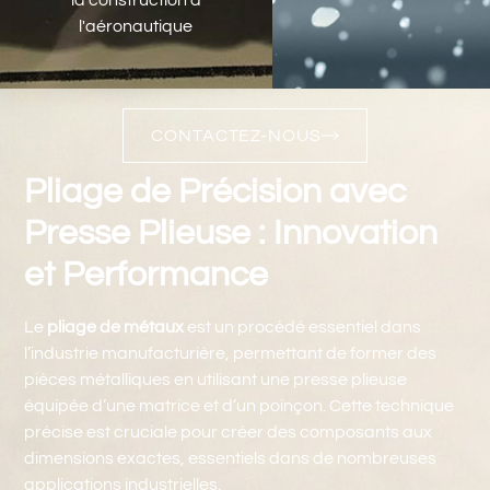
la construction à
l'aéronautique
CONTACTEZ-NOUS
Pliage de Précision avec
Presse Plieuse : Innovation
et Performance
Le
pliage de métaux
est un procédé essentiel dans
l’industrie manufacturière, permettant de former des
pièces métalliques en utilisant une presse plieuse
équipée d’une matrice et d’un poinçon. Cette technique
précise est cruciale pour créer des composants aux
dimensions exactes, essentiels dans de nombreuses
applications industrielles.