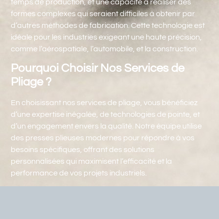
temps de production, et une capacité à réaliser des
formes complexes qui seraient difficiles à obtenir par
d’autres méthodes de fabrication. Cette technologie est
idéale pour les industries exigeant une haute précision,
comme l’aérospatiale, l’automobile, et la construction.
Pourquoi Choisir Nos Services de
Pliage ?
En choisissant nos services de pliage, vous bénéficiez
d’une expertise inégalée, de technologies de pointe, et
d’un engagement envers la qualité. Notre équipe utilise
des presses plieuses modernes pour répondre à vos
besoins spécifiques, offrant des solutions
personnalisées qui maximisent l’efficacité et la
performance de vos projets industriels.