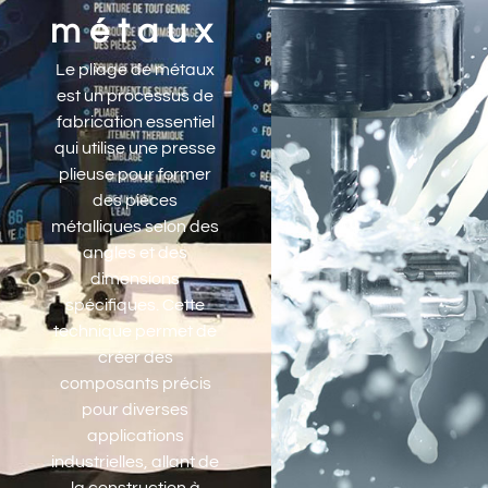
métaux
Le pliage de métaux
est un processus de
fabrication essentiel
qui utilise une presse
plieuse pour former
des pièces
métalliques selon des
angles et des
dimensions
spécifiques. Cette
technique permet de
créer des
composants précis
pour diverses
applications
industrielles, allant de