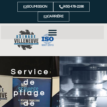
SOUMISSION
(450) 478-2286
CARRIÈRE
Service
de
pliage
de