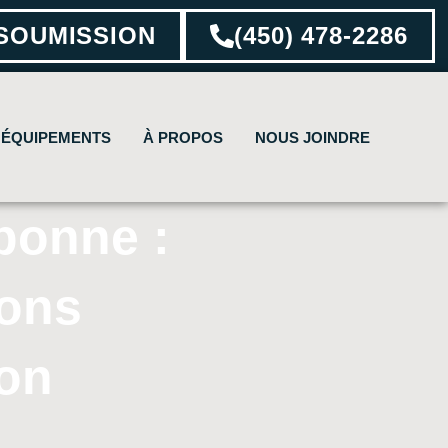
SOUMISSION
(450) 478-2286
 ÉQUIPEMENTS
À PROPOS
NOUS JOINDRE
bonne :
ions
ion