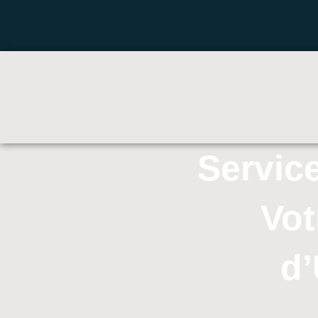
Servic
Vot
d’