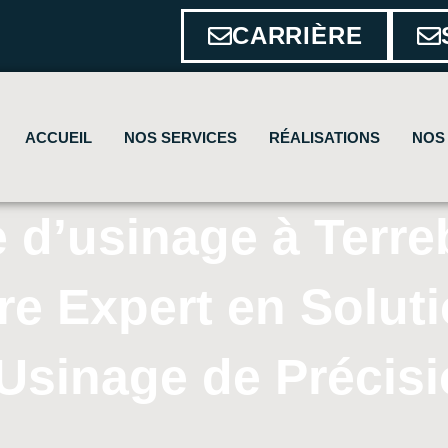
CARRIÈRE
ACCUEIL
NOS SERVICES
RÉALISATIONS
NOS
e d’usinage à Terre
re Expert en Solut
Usinage de Précis