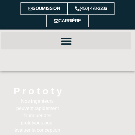
SOUMISSION
(450) 478-2286
CARRIÈRE
Prototypage
Nos ingénieurs
peuvent rapidement
fabriquer des
prototypes pour
évaluer la conception